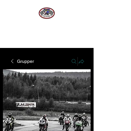
Norra Roadracing Sällskapet
Västernorrlands Premier Roadracing Klubb
Grupper