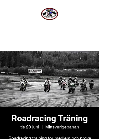
Norra Roadracing Sällskapet
Västernorrlands Premier Roadracing Klubb
Roadracing Träning
tis 20 juni
  |  
Mittsverigebanan
Roadracing training för medlem och prova