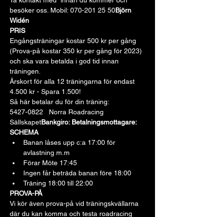
Ta kontakt med 
 innan du kommer och 
besöker oss. Mobil: 070-201 25 50
Björn 
Widén
PRIS
Engångsträningar kostar 500 kr per gång 
(Prova-på kostar 350 kr per gång för 2023) 
och ska vara betalda i god tid innan 
träningen.
Årskort för alla 12 träningarna för endast 
4.500 kr - Spara 1.500!
Så här betalar du för din träning:
5427-0822   
Norra Roadracing 
Sällskapet
Bankgiro: 
Betalningsmottagare: 
SCHEMA
Banan låses upp c:a 17:00 för 
avlastning m.m
Förar Möte 17:45
Ingen får beträda banan före 18:00
Träning 18:00 till 22:00
PROVA-PÅ
Vi kör även prova-på vid träningskvällarna 
där du kan komma och testa roadracing 