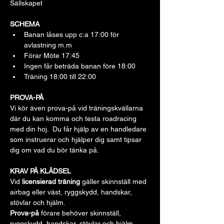
Sällskapet
SCHEMA
Banan låses upp c:a 17:00 för 
avlastning m.m
Förar Möte 17:45
Ingen får beträda banan före 18:00
Träning 18:00 till 22:00
PROVA-PÅ
Vi kör även prova-på vid träningskvällarna 
där du kan komma och testa roadracing 
med din hoj.  Du får hjälp av en handledare 
som instruerar och hjälper dig samt tipsar 
dig om vad du bör tänka på.
KRAV PÅ KLÄDSEL
Vid 
licensierad träning
 gäller skinnställ med 
airbag eller väst, ryggskydd, handskar, 
stövlar och hjälm. 
Prova-på 
förare behöver skinnställ, 
ryggskydd, handskar, stövlar och hjälm.  