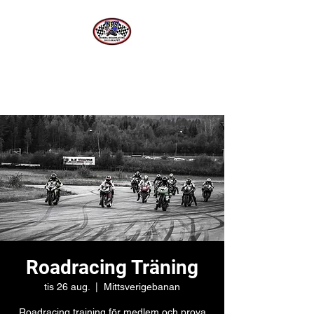
Norra Roadracing Sällskapet
Västernorrlands Premier Roadracing Klubb
Roadracing Träning
tis 26 aug.
  |  
Mittsverigebanan
Roadracing training för medlem och prova