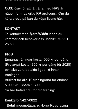
OBS: 
Krav för att få träna med NRS är 
någon form av giltig RR årslicens.  Om du 
köra prova på kan du köpa licens 
här
.
KONTAKT
Ta kontakt med 
Björn Widén
 innan du 
kommer och besöker oss. Mobil: 070-201 
25 50
PRIS
Engångsträningar kostar 550 kr per gång 
(Prova-på kostar 350 kr per gång för 2025) 
och ska vara betalda i god tid innan 
träningen.
Årskort för alla 12 träningarna för endast 
5.000 kr - Spara 1.600!
Så här betalar du för din träning:
Bankgiro: 
5427-0822 
Betalningsmottagare: 
Norra Roadracing 