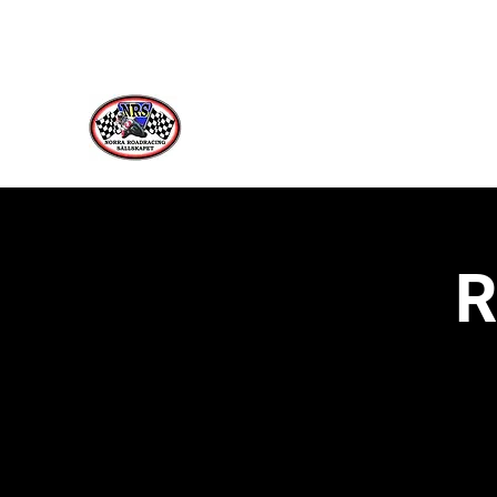
Norra Roadracing Sällskap
Västernorrlands Premier Roadracing Klu
R