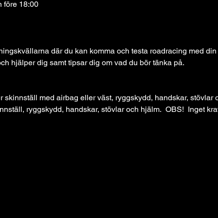
 före 18:00
äningskvällarna där du kan komma och testa roadracing med din ho
ch hjälper dig samt tipsar dig om vad du bör tänka på.
er skinnställ med airbag eller väst, ryggskydd, handskar, stövlar 
nnställ, ryggskydd, handskar, stövlar och hjälm.  OBS!  Inget krav