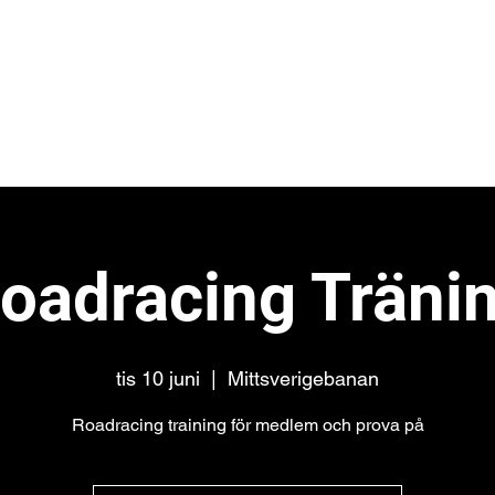
et
bb
oadracing Träni
tis 10 juni
  |  
Mittsverigebanan
Roadracing training för medlem och prova på