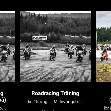
ng
Roadracing Träning
på)
tis 18 aug.
Mittsverigebanan
Mittsverigebanan
lör