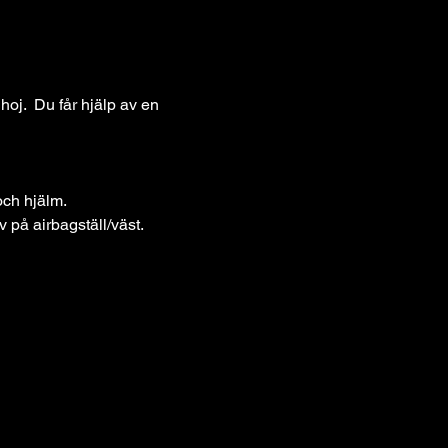
j.  Du får hjälp av en 
och hjälm. 
 på airbagställ/väst.