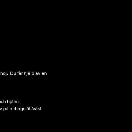
j.  Du får hjälp av en 
och hjälm. 
 på airbagställ/väst.