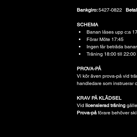
Bankgiro: 
5427-0822   
Betal
SCHEMA
Banan låses upp c:a 17
Förar Möte 17:45
Ingen får beträda banan
Träning 18:00 till 22:00
PROVA-PÅ
Vi kör även prova-på vid tr
handledare som instruerar o
KRAV PÅ KLÄDSEL
Vid 
licensierad träning
 gäll
Prova-på 
förare behöver ski