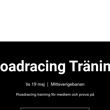
et
bb
oadracing Träni
tis 19 maj
  |  
Mittsverigebanan
Roadracing training för medlem och prova på