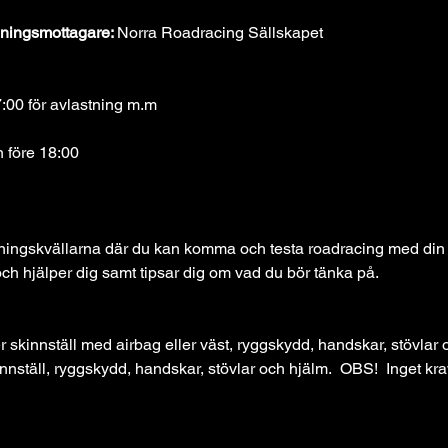
ningsmottagare: 
Norra Roadracing Sällskapet
:00 för avlastning m.m
 före 18:00
äningskvällarna där du kan komma och testa roadracing med din ho
ch hjälper dig samt tipsar dig om vad du bör tänka på. 
er skinnställ med airbag eller väst, ryggskydd, handskar, stövlar 
nnställ, ryggskydd, handskar, stövlar och hjälm.  OBS!  Inget krav