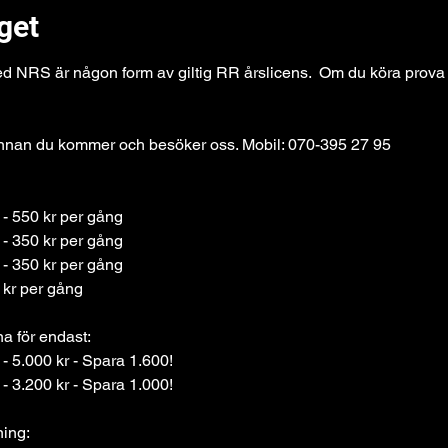
get
med NRS är någon form av giltig RR årslicens.  Om du köra prova
innan du kommer och besöker oss. Mobil: 070-395 27 95
Licens vuxen  			- 550 kr per gång 
Licens ungdom < 18		- 350 kr per gång
Prova-på vuxen 			- 350 kr per gång
gdom <18	- 200 kr per gång
na för endast:
Licens vuxen 			- 5.000 kr - Spara 1.600!
Licens ungdom < 18		- 3.200 kr - Spara 1.000!
ning: