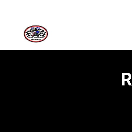
Norra Roadracing Sällskap
Västernorrlands Premier Roadracing Klu
R