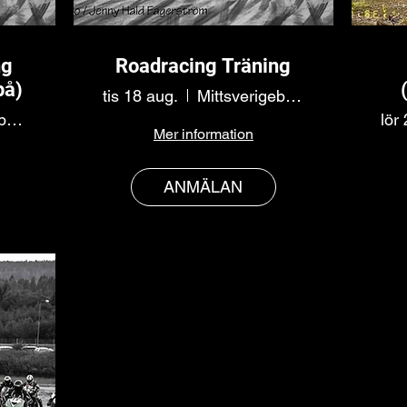
ng
Roadracing Träning
på)
tis 18 aug.
Mittsverigebanan
Mittsverigebanan
lör
Mer information
ANMÄLAN