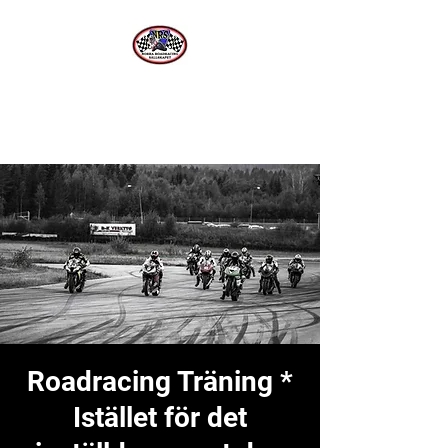
Norra Roadracing Sällskapet
Västernorrlands Premier Roadracing Klubb
Roadracing Träning *
Istället för det