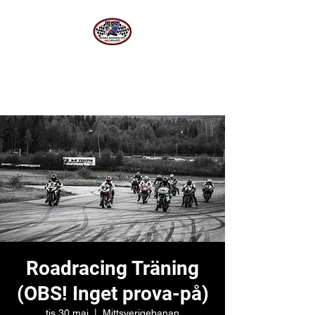
Norra Roadracing Sällskapet
Västernorrlands Premier Roadracing Klubb
Roadracing Träning
(OBS! Inget prova-på)
tis 30 maj
  |  
Mittsverigebanan