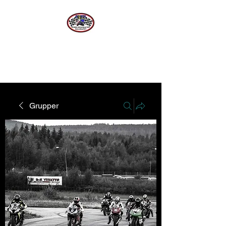
Norra Roadracing Sällskapet
Västernorrlands Premier Roadracing Klubb
Grupper