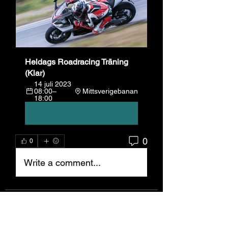
Heldags Roadracing Träning 
(Klar)
14 juli 2023 
08:00–
Mittsverigebanan
18:00
Registrera dig nu
0
0
Write a comment...
Om
Välkommen till gruppen! Du kan