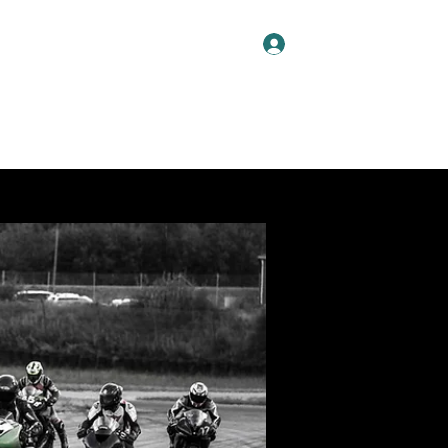
Logga in
HEM
OM OSS
AKTIVITETER
BLI MEDLEM
More