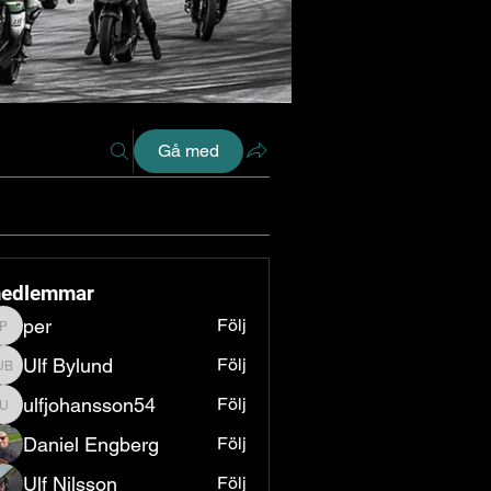
Gå med
edlemmar
per
Följ
per
Ulf Bylund
Följ
Ulf Bylund
ulfjohansson54
Följ
ulfjohansson54
Daniel Engberg
Följ
Ulf Nilsson
Följ