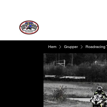
Norra Roadracing Sällskap
Västernorrlands Premier Roadracing Klu
Hem
Grupper
Roadracing 