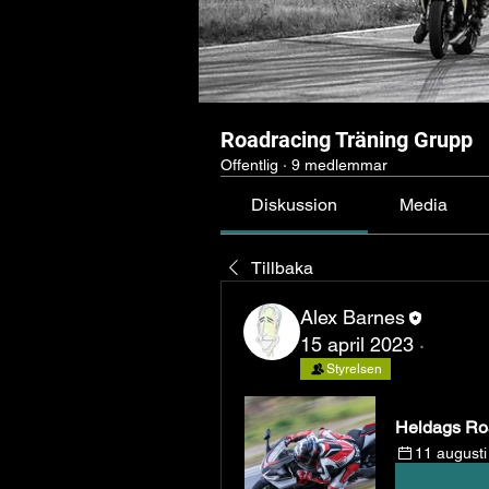
Roadracing Träning Grupp
Offentlig
·
9 medlemmar
Diskussion
Media
Tillbaka
Alex Barnes
15 april 2023
·
Styrelsen
Heldags Roa
11 august
Registrera 