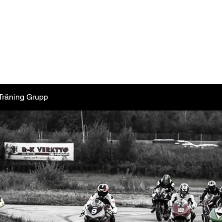
et
bb
Träning Grupp