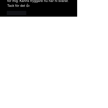
för mig. Känns tryggare nu när ni svarat. 
Tack för det 👍
J'aime
Voir plus de commentaires
Om
Välkommen till gruppen! Du kan
få kontakt med andra
medlemma
...
Läs mer
medlemmar
per
Följ
per
Ulf Bylund
Följ
Ulf Bylund
ulfjohansson54
Följ
ulfjohansson54