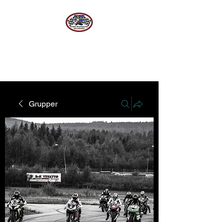
Norra Roadracing Sällskapet
Västernorrlands Premier Roadracing Klubb
Grupper